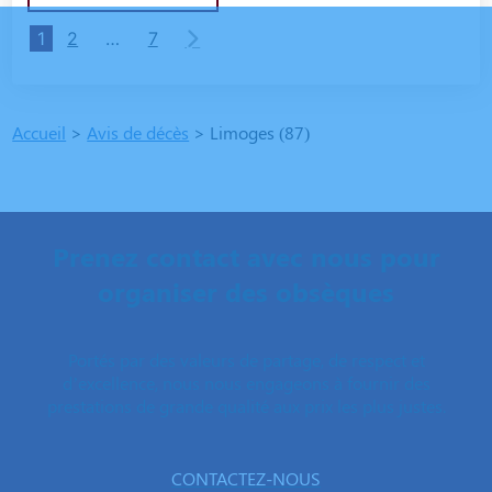
1
2
…
7
Accueil
>
Avis de décès
>
Limoges (87)
Prenez contact avec nous pour
organiser des obsèques
Portés par des valeurs de partage, de respect et
d’excellence, nous nous engageons à fournir des
prestations de grande qualité aux prix les plus justes.
CONTACTEZ-NOUS