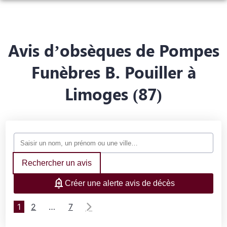
ORGANISER DES OBSÈQUES
PRÉVOIR SES OBSÈQUES
Avis d’obsèques de Pompes
MONUMENTS FUNÉRAIRES
Funèbres B. Pouiller à
NOTRE AGENCE
NOTRE CHAMBRE FUNERAIRE
Limoges (87)
SERVICES AUX FAMILLES
ESPACES HOMMAGES
Rechercher un avis
Créer une alerte avis de décès
1
2
…
7