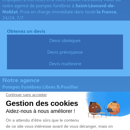
notre agence de pompes funèbres à
Saint-Léonard-de-
Noblat
. Prise en charge immédiate dans toute
la France
,
24/24, 7/7.
Obtenez un devis
Devis obsèques
Devis prévoyance
Devis marbrerie
Notre agence
Pompes Funèbres Libres B.Pouiller
05 55 56 09 44
contact@abpompesfunebres.fr
6 et 10 place du Champ de Mars - 87400 - Saint-Léonard-
de-Noblat
5/5 - 91 avis