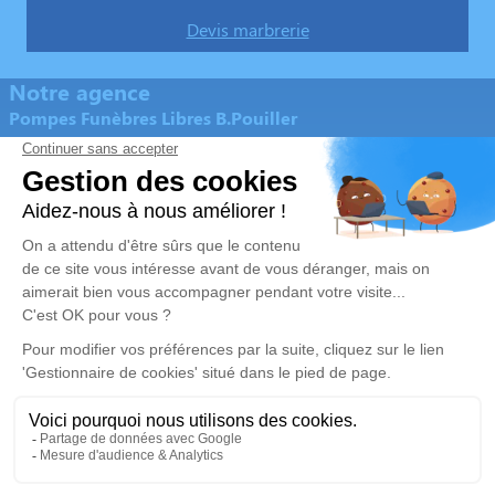
Devis marbrerie
Notre agence
Pompes Funèbres Libres B.Pouiller
05 55 56 09 44
contact@abpompesfunebres.fr
6 et 10 place du Champ de Mars – 87400 – Saint-Léonard-
de-Noblat
5/5 – 91 avis
Nos Services
Liens utiles
Organiser des obsèques
Avis de décès
Monuments funéraires
Demande de rendez-vous en
agence
Services aux familles
Mentions légales
Politique de traitement des données personnelles
Politique d’utilisation des cookies
Gestionnaire de cookies