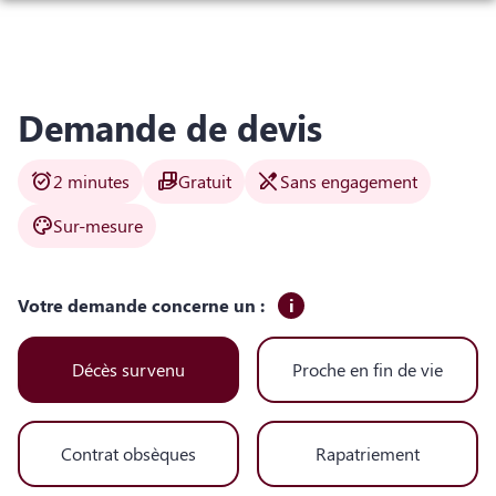
Aller
ORGANISER DES OBSÈQUES
au
contenu
PRÉVOIR SES OBSÈQUES
MONUMENTS FUNÉRAIRES
Demande de devis
NOTRE AGENCE
alarm_on
hand_package
edit_off
2 minutes
Gratuit
Sans engagement
NOTRE CHAMBRE FUNERAIRE
SERVICES AUX FAMILLES
palette
Sur-mesure
ESPACES HOMMAGES
Votre demande concerne un :
i
Décès survenu
Proche en fin de vie
Contrat obsèques
Rapatriement