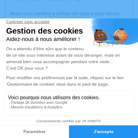
Nous vous invitons à utiliser cet espace pour laisser
vos condoléances, partager des photos souvenirs, une
anecdote ou exprimer vos pensées à travers des
poèmes ou des textes. Cet endroit est un lieu
d'expression dédié à honorer la mémoire de Jean-Paul
RINGAUD.
Un service de plantation d’arbre hommage est
disponible ici
.
Je rends hommage
Cérémonie civile
Ce service se déroulera dans l'intimité familiale
1
Faire-part
Hommages
Je rends hommage