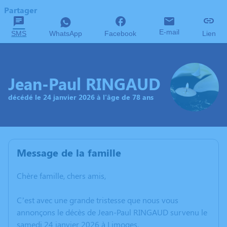
Partager
E-mail
SMS
WhatsApp
Facebook
Lien
Jean-Paul RINGAUD
décédé le 24 janvier 2026 à l'âge de 78 ans
Message de la famille
Chère famille, chers amis,
C’est avec une grande tristesse que nous vous
annonçons le décès de Jean-Paul RINGAUD survenu le
samedi 24 janvier 2026 à Limoges.