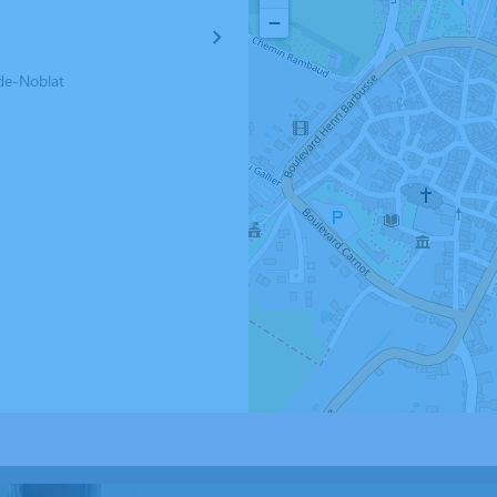
−
de-Noblat