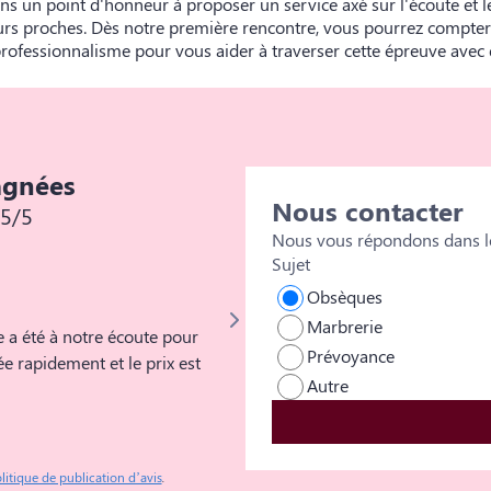
ns un point d'honneur à proposer un service axé sur l'écoute et l
eurs proches. Dès notre première rencontre, vous pourrez compter 
rofessionnalisme pour vous aider à traverser cette épreuve avec 
agnées
Nous contacter
5/5
Nous vous répondons dans le
Sujet
Florian Pelisse
Obsèques
Marbrerie
 a été à notre écoute pour
Je ne peux que vous remercier pour votre professionnalisme, votre
Prévoyance
uée rapidement et le prix est
votre empathie. Tout était parfait 
Autre
recommandé et nous comprenons p
litique de publication d’avis
.