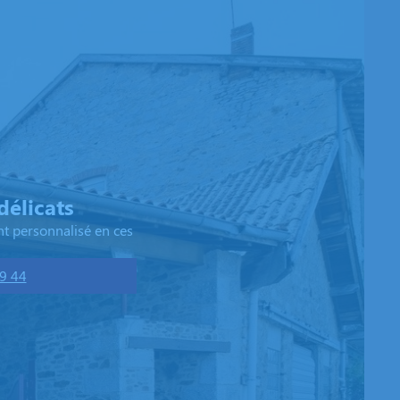
élicats
t personnalisé en ces
9 44