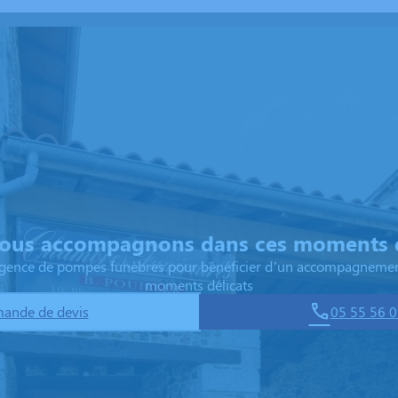
ous accompagnons dans ces moments d
 agence de pompes funèbres pour bénéficier d’un accompagnemen
moments délicats
ande de devis
05 55 56 0