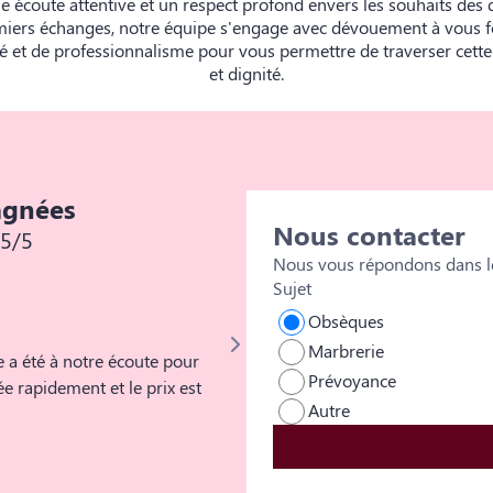
e écoute attentive et un respect profond envers les souhaits des 
miers échanges, notre équipe s'engage avec dévouement à vous f
 et de professionnalisme pour vous permettre de traverser cett
et dignité.
agnées
Nous contacter
5/5
Nous vous répondons dans le
Sujet
Florian Pelisse
Obsèques
Marbrerie
 a été à notre écoute pour
Je ne peux que vous remercier pour votre professionnalisme, votre
Prévoyance
uée rapidement et le prix est
votre empathie. Tout était parfait 
Autre
recommandé et nous comprenons p