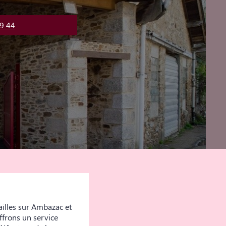
9 44
illes sur Ambazac et
ffrons un service