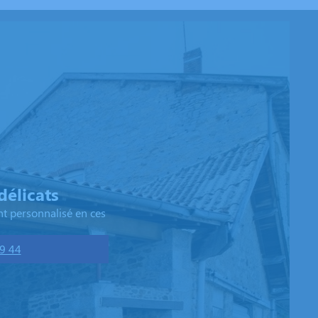
élicats
t personnalisé en ces
9 44