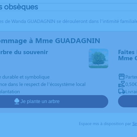
s obsèques
s de Wanda GUADAGNIN se dérouleront dans l’intimité familiale
hommage à Mme GUADAGNIN
arbre du souvenir
Faites 
Mme 
durable et symbolique
Parte
nce dans le respect de l’écosystème local
0,50€
plantation
Livra
Je plante un arbre
Espace mis à disposition par
Si