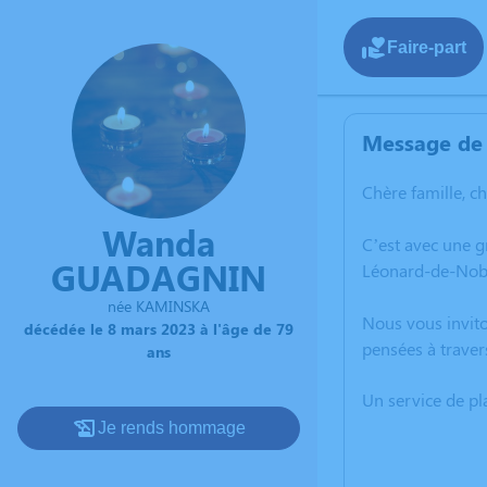
Faire-part
Message de 
Chère famille, c
Wanda
C’est avec une 
GUADAGNIN
Léonard-de-Nobl
née KAMINSKA
Nous vous invito
décédée le 8 mars 2023 à l'âge de 79
pensées à trave
ans
Un service de p
Je rends hommage