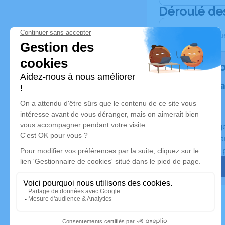
Déroulé de
Les obsèque
Rendez 
Plantez un 
Un hommage 
Planté en Fra
Certificat de 