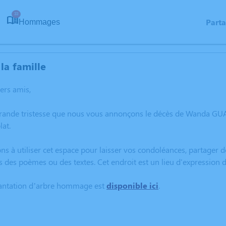
33
Part
Hommages
la famille
hers amis,
grande tristesse que nous vous annonçons le décès de Wanda G
at.
ns à utiliser cet espace pour laisser vos condoléances, partager
rs des poèmes ou des textes. Cet endroit est un lieu d'express
lantation d’arbre hommage est
disponible ici
.