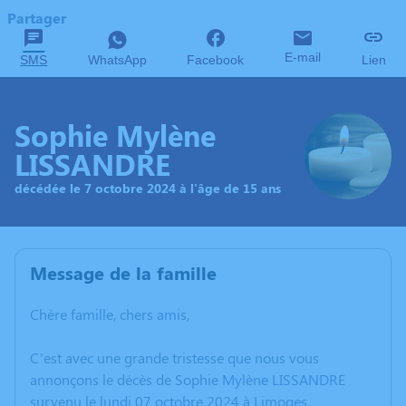
Partager
E-mail
SMS
WhatsApp
Facebook
Lien
Sophie Mylène
LISSANDRE
décédée le 7 octobre 2024 à l'âge de 15 ans
Message de la famille
Chère famille, chers amis,
C’est avec une grande tristesse que nous vous
annonçons le décès de Sophie Mylène LISSANDRE
survenu le lundi 07 octobre 2024 à Limoges.