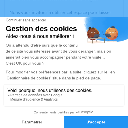
Nous vous invitons à utiliser cet espace pour laisser
vos condoléances, partager des photos souvenirs, une
anecdote ou exprimer vos pensées à travers des
poèmes ou des textes. Cet endroit est un lieu
d'expression dédié à honorer la mémoire de Sophie
Mylène LISSANDRE.
Un service de plantation d’arbre hommage est
disponible ici
.
Je rends hommage
Cérémonie religieuse
vendredi 11 octobre 2024 à 10h00
7
Collégiale de Saint-Léonard-de-Noblat
2 Place Wilson
Faire-part
Hommages
87400 Saint-Léonard-de-Noblat