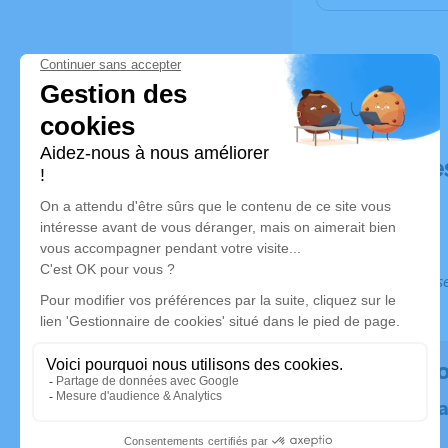
Déroulé de
Ce service s
Rendez h
Plantez un 