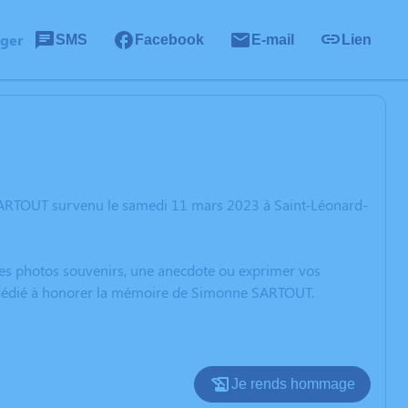
ager
SMS
Facebook
E-mail
Lien
SARTOUT survenu le samedi 11 mars 2023 à Saint-Léonard-
 des photos souvenirs, une anecdote ou exprimer vos
on dédié à honorer la mémoire de Simonne SARTOUT.
Je rends hommage