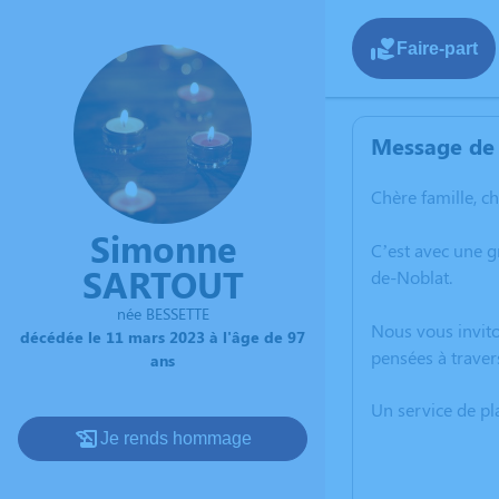
Faire-part
Message de 
Chère famille, c
Simonne
C’est avec une 
SARTOUT
de-Noblat.
née BESSETTE
Nous vous invito
décédée le 11 mars 2023 à l'âge de 97
pensées à traver
ans
Un service de p
Je rends hommage