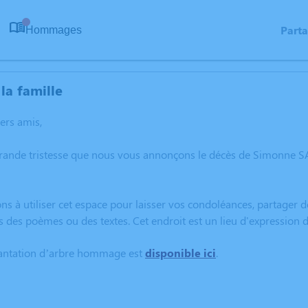
Part
Hommages
0
la famille
hers amis,
grande tristesse que nous vous annonçons le décès de Simonne 
ns à utiliser cet espace pour laisser vos condoléances, partager
s des poèmes ou des textes. Cet endroit est un lieu d'expressi
lantation d’arbre hommage est
disponible ici
.