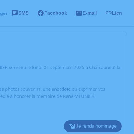
ager
SMS
Facebook
E-mail
Lien
IER survenu le lundi 01 septembre 2025 à Chateauneuf la
 des photos souvenirs, une anecdote ou exprimer vos
n dédié à honorer la mémoire de René MEUNIER.
Je rends hommage