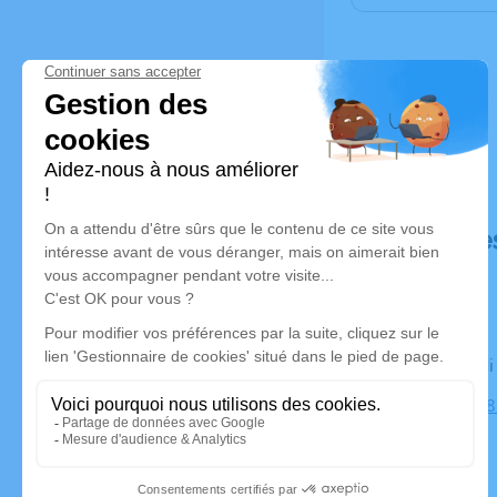
Déroulé de
Le vendred
Cimetière, 