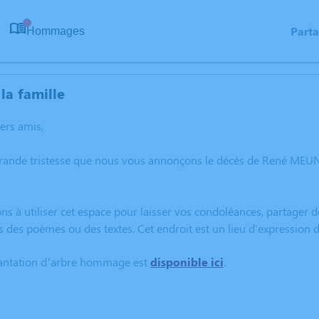
Part
Hommages
0
la famille
hers amis,
grande tristesse que nous vous annonçons le décès de René MEUN
ns à utiliser cet espace pour laisser vos condoléances, partager
s des poèmes ou des textes. Cet endroit est un lieu d'expressio
lantation d’arbre hommage est
disponible ici
.