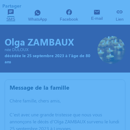
Partager
E-mail
SMS
WhatsApp
Facebook
Lien
Olga ZAMBAUX
née DULOUX
décédée le 25 septembre 2023 à l'âge de 80
ans
Message de la famille
Chère famille, chers amis,
C’est avec une grande tristesse que nous vous
annonçons le décès d’Olga ZAMBAUX survenu le lundi
25 septembre 2023 à Limoges.