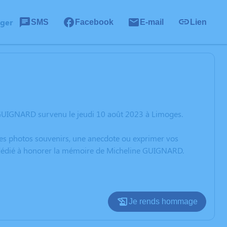
ager
SMS
Facebook
E-mail
Lien
 GUIGNARD survenu le jeudi 10 août 2023 à Limoges.
 des photos souvenirs, une anecdote ou exprimer vos
n dédié à honorer la mémoire de Micheline GUIGNARD.
Je rends hommage