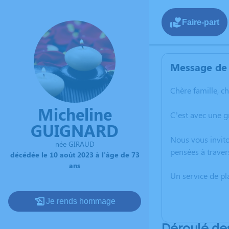
Faire-part
Message de 
Chère famille, c
Micheline
C’est avec une 
GUIGNARD
Nous vous invito
née GIRAUD
pensées à traver
décédée le 10 août 2023 à l'âge de 73
ans
Un service de p
Je rends hommage
Déroulé de