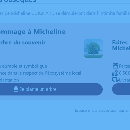
s de Micheline GUIGNARD se dérouleront dans l’intimité familial
ommage à Micheline
arbre du souvenir
Faites 
Michel
durable et symbolique
Parte
nce dans le respect de l’écosystème local
0,50€
plantation
Livra
Je plante un arbre
Espace mis à disposition par
Si