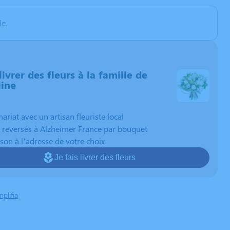
e.
livrer des fleurs à la famille de
ine
nariat avec un artisan fleuriste local
 reversés à Alzheimer France par bouquet
ison à l’adresse de votre choix
Je fais livrer des fleurs
mplifia