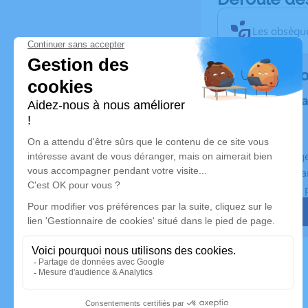
Les obsèque
Rendez h
Plantez un 
Un hommage 
Planté en Fra
Certificat de 