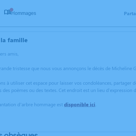
Part
Hommages
0
la famille
hers amis,
grande tristesse que nous vous annonçons le décès de Micheline
ns à utiliser cet espace pour laisser vos condoléances, partager
s des poèmes ou des textes. Cet endroit est un lieu d'expressio
lantation d’arbre hommage est
disponible ici
.
s obsèques