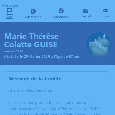
Partager
E-mail
SMS
WhatsApp
Facebook
Lien
Marie Thérèse
Colette GUISE
née NANEIX
décédée le 20 février 2026 à l'âge de 97 ans
Message de la famille
Chère famille, chers amis,
C’est avec une grande tristesse que nous vous
annonçons le décès de Marie Thérèse Colette GUISE
survenu le vendredi 20 février 2026 à Vaux-sur-Mer.