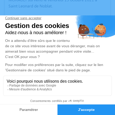
Saint Leonard de Noblat.
Nous vous invitons à utiliser cet espace pour laisser
vos condoléances, partager des photos souvenirs, une
anecdote ou exprimer vos pensées à travers des
poèmes ou des textes. Cet endroit est un lieu
d'expression dédié à honorer la mémoire de Marie
Jeanne Louise Odette MORAULT.
Un service de plantation d’arbre hommage est
disponible ici
.
Je rends hommage
Cérémonie religieuse
1
mardi 19 octobre 2021 à 14h30
Collégiale de Saint-Léonard-de-Noblat
Faire-part
Hommages
87400 Saint-Léonard-de-Noblat