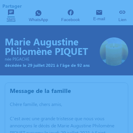
Partager
E-mail
SMS
WhatsApp
Facebook
Lien
Marie Augustine
Philomène PIQUET
née PIGACHE
décédée le 29 juillet 2021 à l'âge de 92 ans
Message de la famille
Chère famille, chers amis,
C’est avec une grande tristesse que nous vous
annonçons le décès de Marie Augustine Philomène
PIQUET survenu le jeudi 29 juillet 2021 à Saint-