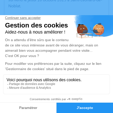
Noblat.
Nous vous invitons à utiliser cet espace pour laisser
vos condoléances, partager des photos souvenirs, une
anecdote ou exprimer vos pensées à travers des
poèmes ou des textes. Cet endroit est un lieu
d'expression dédié à honorer la mémoire de
Marguerite Aline NEXON.
Un service de plantation d’arbre hommage est
disponible ici
.
Je rends hommage
Cérémonie religieuse
1
mardi 21 octobre 2025 à 14h30
Église Saint Pierre de Panazol
Faire-part
Hommages
7, place de la République