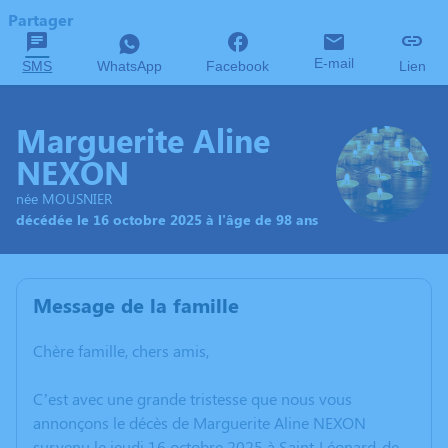
Partager
E-mail
SMS
WhatsApp
Facebook
Lien
Marguerite Aline
NEXON
née MOUSNIER
décédée le 16 octobre 2025 à l'âge de 98 ans
Message de la famille
Chère famille, chers amis,
C’est avec une grande tristesse que nous vous
annonçons le décès de Marguerite Aline NEXON
survenu le jeudi 16 octobre 2025 à Saint-Léonard-de-