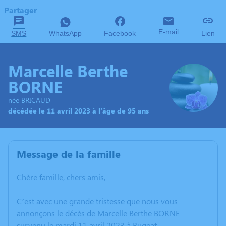
Partager
E-mail
SMS
WhatsApp
Facebook
Lien
Marcelle Berthe
BORNE
née BRICAUD
décédée le 11 avril 2023 à l'âge de 95 ans
Message de la famille
Chère famille, chers amis,
C’est avec une grande tristesse que nous vous
annonçons le décès de Marcelle Berthe BORNE
survenu le mardi 11 avril 2023 à Bugeat.