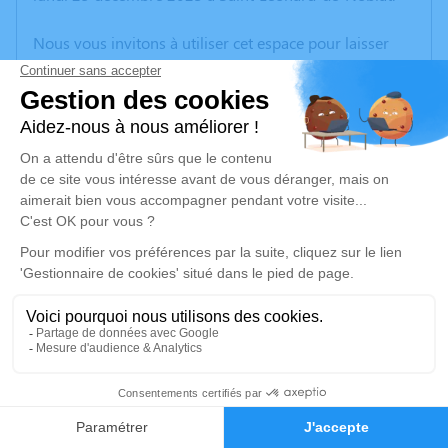
Nous vous invitons à utiliser cet espace pour laisser
vos condoléances, partager des photos souvenirs, une
anecdote ou exprimer vos pensées à travers des
poèmes ou des textes. Cet endroit est un lieu
d'expression dédié à honorer la mémoire de Marcel
DARFEUILLE.
Un service de plantation d’arbre hommage est
disponible ici
.
Je rends hommage
Crémation
mardi 02 janvier 2024 à 10h45
4
Crématorium de Saint-Yrieix-la-Perche
21 Rue Marie Curie
Faire-part
Hommages
87500 Saint-Yrieix-la-Perche