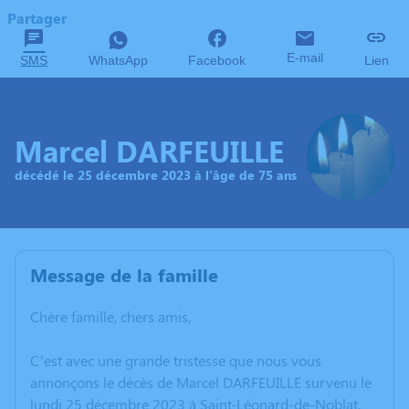
Partager
E-mail
SMS
WhatsApp
Facebook
Lien
Marcel DARFEUILLE
décédé le 25 décembre 2023 à l'âge de 75 ans
Message de la famille
Chère famille, chers amis,
C’est avec une grande tristesse que nous vous
annonçons le décès de Marcel DARFEUILLE survenu le
lundi 25 décembre 2023 à Saint-Léonard-de-Noblat.