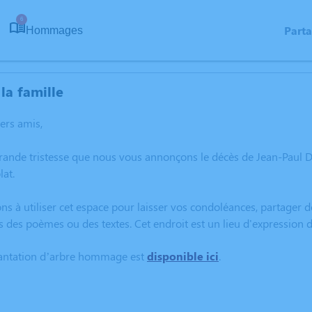
6
Part
Hommages
la famille
hers amis,
rande tristesse que nous vous annonçons le décès de Jean-Paul 
at.
ns à utiliser cet espace pour laisser vos condoléances, partager
s des poèmes ou des textes. Cet endroit est un lieu d'expressio
lantation d’arbre hommage est
disponible ici
.