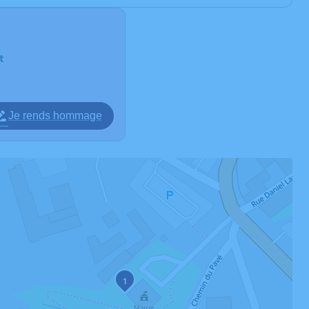
t
Je rends hommage
1