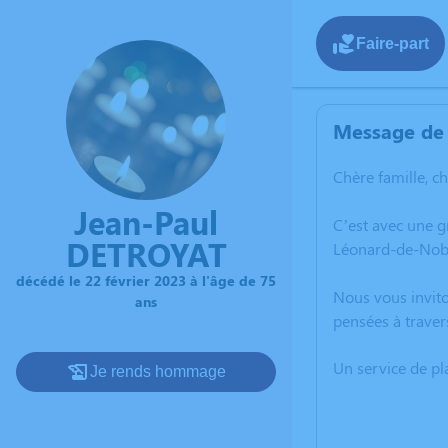
Faire-part
Message de 
Chère famille, c
Jean-Paul
C’est avec une g
DETROYAT
Léonard-de-Nobl
décédé le 22 février 2023 à l'âge de 75
Nous vous invito
ans
pensées à traver
Un service de p
Je rends hommage