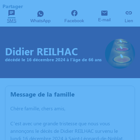
Partager
E-mail
SMS
WhatsApp
Facebook
Lien
Didier REILHAC
décédé le 16 décembre 2024 à l'âge de 66 ans
Message de la famille
Chère famille, chers amis,
C’est avec une grande tristesse que nous vous
annonçons le décès de Didier REILHAC survenu le
lundi 16 décembre 2024 à Saint-Léonard-de-Noblat.