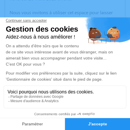
Nous vous invitons à utiliser cet espace pour laisser
vos condoléances, partager des photos souvenirs, une
anecdote ou exprimer vos pensées à travers des
poèmes ou des textes. Cet endroit est un lieu
d'expression dédié à honorer la mémoire de Catherine
MAZIERE.
Un service de plantation d’arbre hommage est
disponible ici
.
Je rends hommage
Cérémonie religieuse
mercredi 02 avril 2025 à 14h30
1
Collégiale de Saint-Léonard-de-Noblat
2 Place Wilson
Faire-part
Hommages
87400 Saint-Léonard-de-Noblat