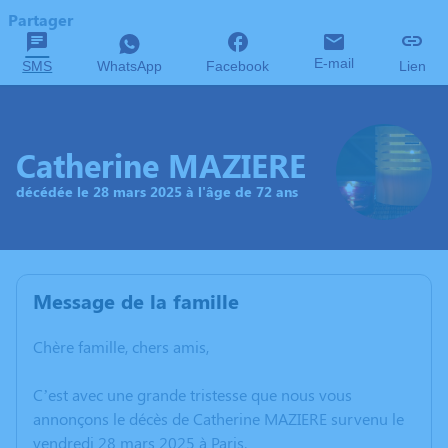
Partager
E-mail
SMS
WhatsApp
Facebook
Lien
Catherine MAZIERE
décédée le 28 mars 2025 à l'âge de 72 ans
Message de la famille
Chère famille, chers amis,
C’est avec une grande tristesse que nous vous
annonçons le décès de Catherine MAZIERE survenu le
vendredi 28 mars 2025 à Paris.