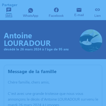
Partager
E-mail
SMS
WhatsApp
Facebook
Lien
Antoine
LOURADOUR
décédé le 26 mars 2024 à l'âge de 95 ans
Message de la famille
Chère famille, chers amis,
C’est avec une grande tristesse que nous vous
annonçons le décès d’Antoine LOURADOUR survenu le
mardi 26 mars 2024 à Limoges.