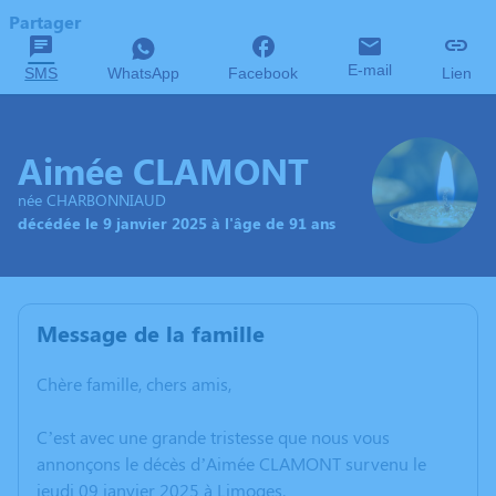
Partager
E-mail
SMS
WhatsApp
Facebook
Lien
Aimée CLAMONT
née CHARBONNIAUD
décédée le 9 janvier 2025 à l'âge de 91 ans
Message de la famille
Chère famille, chers amis,
C’est avec une grande tristesse que nous vous
annonçons le décès d’Aimée CLAMONT survenu le
jeudi 09 janvier 2025 à Limoges.