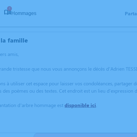
2
Part
Hommages
la famille
hers amis,
grande tristesse que nous vous annonçons le décès d’Adrien TES
ns à utiliser cet espace pour laisser vos condoléances, partager
s des poèmes ou des textes. Cet endroit est un lieu d'expression
lantation d’arbre hommage est
disponible ici
.