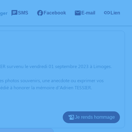
ager
SMS
Facebook
E-mail
Lien
SIER survenu le vendredi 01 septembre 2023 à Limoges.
 des photos souvenirs, une anecdote ou exprimer vos
 dédié à honorer la mémoire d’Adrien TESSIER.
Je rends hommage