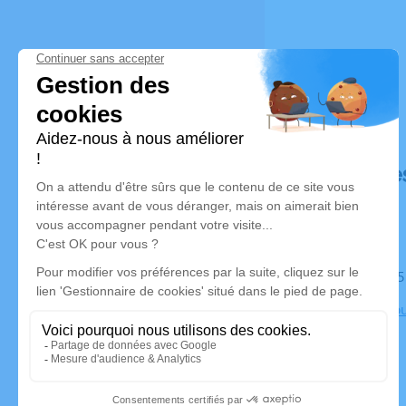
Déroulé de
Le mardi 0
Eglise Eybo