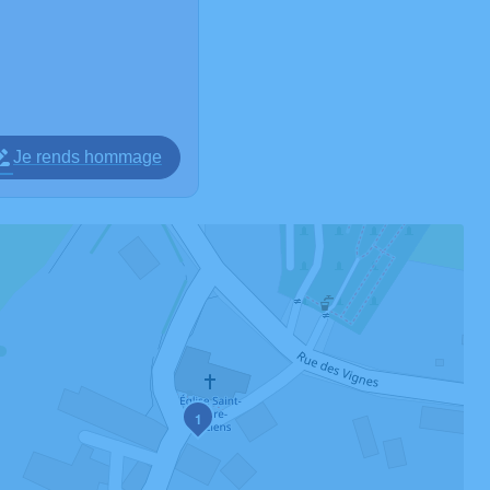
Je rends hommage
1